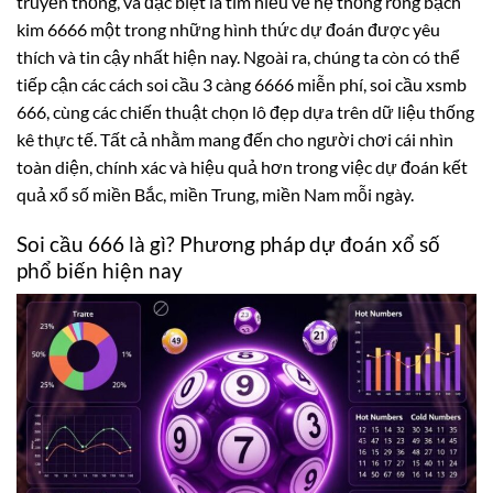
truyền thống, và đặc biệt là tìm hiểu về hệ thống rồng bạch
kim 6666 một trong những hình thức dự đoán được yêu
thích và tin cậy nhất hiện nay. Ngoài ra, chúng ta còn có thể
tiếp cận các cách soi cầu 3 càng 6666 miễn phí, soi cầu xsmb
666, cùng các chiến thuật chọn lô đẹp dựa trên dữ liệu thống
kê thực tế. Tất cả nhằm mang đến cho người chơi cái nhìn
toàn diện, chính xác và hiệu quả hơn trong việc dự đoán kết
quả xổ số miền Bắc, miền Trung, miền Nam mỗi ngày.
Soi cầu 666 là gì? Phương pháp dự đoán xổ số
phổ biến hiện nay