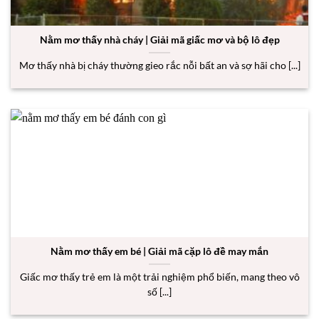
Nằm mơ thấy nhà cháy | Giải mã giấc mơ và bộ lô đẹp
Mơ thấy nhà bị cháy thường gieo rắc nỗi bất an và sợ hãi cho [...]
Nằm mơ thấy em bé | Giải mã cặp lô đề may mắn
Giấc mơ thấy trẻ em là một trải nghiệm phổ biến, mang theo vô
số [...]