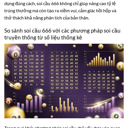
dụng đúng cách, soi cầu 666 không chỉ giúp nâng cao tỷ lệ
trúng thưởng mà còn tạo ra niềm vui, cảm giác hồi hộp và
thử thách khả năng phân tích của bản thân.
So sánh soi cầu 666 với các phương pháp soi cầu
truyền thống từ số liệu thống kê
Trong quá khứ, phương pháp soi cầu chủ yếu dựa vào quan