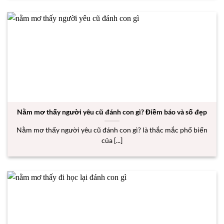
Nằm mơ thấy người yêu cũ đánh con gì? Điềm báo và số đẹp
Nằm mơ thấy người yêu cũ đánh con gì? là thắc mắc phổ biến
của [...]