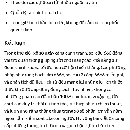
Theo dõi các dự đoán từ nhiều nguồn uy tín
Quản lý tài chính chặt chẽ
Luôn giữ tinh thần tích cực, không để cảm xúc chi phối
quyết định
Kết luận
Trong thế giới xổ số ngày càng cạnh tranh, soi cầu 666 đóng
vai trò quan trọng giúp người chơi nâng cao khả năng dự
đoán chính xác và tối ưu hóa cơ hội chiến thắng. Các phương
pháp như rồng bạch kim 6666, soi cầu 3 càng 6666 miễn phí,
và phân tích dữ liệu lịch sử đều mang lại những lợi ích thiết
thực khi được áp dụng đúng cách. Tuy nhiên, không có
phương pháp nào đảm bảo 100% chính xác, vì vậy, người
chơi cần duy trì thái độ tỉnh táo, kết hợp nhiều chiến thuật,
và luôn nhớ rằng thắng thua trong xổ số phần lớn vẫn nằm
ngoài tầm kiểm soát của con người. Hy vọng bài viết đã cung
cấp những thông tin hữu ích và giúp bạn tự tin hơn trên