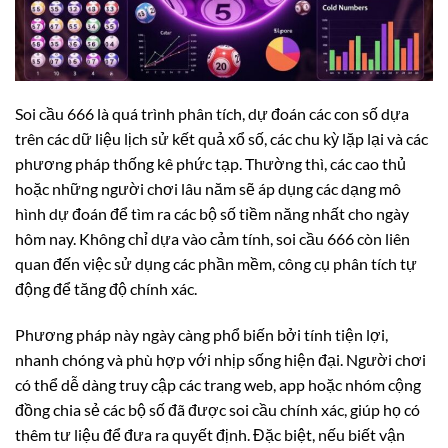
Soi cầu 666 là quá trình phân tích, dự đoán các con số dựa
trên các dữ liệu lịch sử kết quả xổ số, các chu kỳ lặp lại và các
phương pháp thống kê phức tạp. Thường thì, các cao thủ
hoặc những người chơi lâu năm sẽ áp dụng các dạng mô
hình dự đoán để tìm ra các bộ số tiềm năng nhất cho ngày
hôm nay. Không chỉ dựa vào cảm tính, soi cầu 666 còn liên
quan đến việc sử dụng các phần mềm, công cụ phân tích tự
động để tăng độ chính xác.
Phương pháp này ngày càng phổ biến bởi tính tiện lợi,
nhanh chóng và phù hợp với nhịp sống hiện đại. Người chơi
có thể dễ dàng truy cập các trang web, app hoặc nhóm cộng
đồng chia sẻ các bộ số đã được soi cầu chính xác, giúp họ có
thêm tư liệu để đưa ra quyết định. Đặc biệt, nếu biết vận