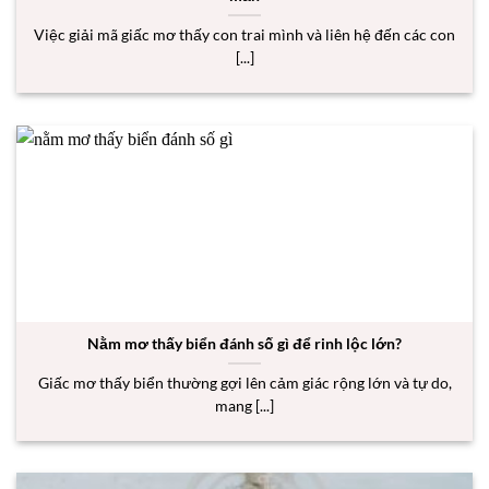
Việc giải mã giấc mơ thấy con trai mình và liên hệ đến các con
[...]
Nằm mơ thấy biển đánh số gì để rinh lộc lớn?
Giấc mơ thấy biển thường gợi lên cảm giác rộng lớn và tự do,
mang [...]