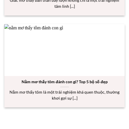
Giấc mơ thấy bản thân bay lượn không chỉ là một trải nghiệm
tâm linh [...]
Nằm mơ thấy tôm đánh con gì? Top 5 bộ số đẹp
Nằm mơ thấy tôm là một trải nghiệm khá quen thuộc, thường
khơi gợi sự [...]