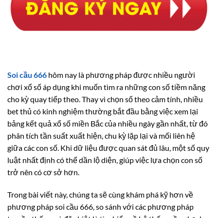
Soi cầu 666
hôm nay là phương pháp được nhiều người
chơi xổ số áp dụng khi muốn tìm ra những con số tiềm năng
cho kỳ quay tiếp theo. Thay vì chọn số theo cảm tính, nhiều
bet thủ có kinh nghiệm thường bắt đầu bằng việc xem lại
bảng kết quả xổ số miền Bắc của nhiều ngày gần nhất, từ đó
phân tích tần suất xuất hiện, chu kỳ lặp lại và mối liên hệ
giữa các con số. Khi dữ liệu được quan sát đủ lâu, một số quy
luật nhất định có thể dần lộ diện, giúp việc lựa chọn con số
trở nên có cơ sở hơn.
Trong bài viết này, chúng ta sẽ cùng khám phá kỹ hơn về
phương pháp soi cầu 666, so sánh với các phương pháp