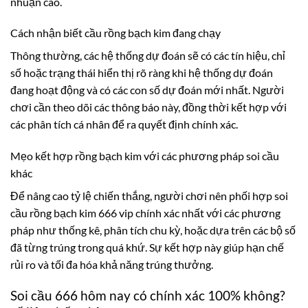
nhuận cao.
Cách nhận biết cầu rồng bạch kim đang chạy
Thông thường, các hệ thống dự đoán sẽ có các tín hiệu, chỉ
số hoặc trạng thái hiển thị rõ ràng khi hệ thống dự đoán
đang hoạt động và có các con số dự đoán mới nhất. Người
chơi cần theo dõi các thông báo này, đồng thời kết hợp với
các phân tích cá nhân để ra quyết định chính xác.
Mẹo kết hợp rồng bạch kim với các phương pháp soi cầu
khác
Để nâng cao tỷ lệ chiến thắng, người chơi nên phối hợp soi
cầu rồng bạch kim 666 vip chính xác nhất với các phương
pháp như thống kê, phân tích chu kỳ, hoặc dựa trên các bộ số
đã từng trúng trong quá khứ. Sự kết hợp này giúp hạn chế
rủi ro và tối đa hóa khả năng trúng thưởng.
Soi cầu 666 hôm nay có chính xác 100% không?