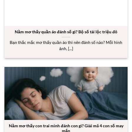
Nằm mơ thấy quần áo đánh số gì? Bộ số tài lộc triệu đô
Bạn thắc mắc mơ thấy quần áo thì nên đánh số nào? Mỗi hình
ảnh, [...]
Nằm mơ thấy con trai mình đánh con gì? Giải mã 4 con số may
mắn