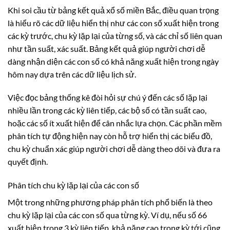
Khi soi cầu từ bảng kết quả xổ số miền Bắc, điều quan trọng
là hiểu rõ các dữ liệu hiển thị như các con số xuất hiện trong
các kỳ trước, chu kỳ lặp lại của từng số, và các chỉ số liên quan
như tần suất, xác suất. Bảng kết quả giúp người chơi dễ
dàng nhận diện các con số có khả năng xuất hiện trong ngày
hôm nay dựa trên các dữ liệu lịch sử.
Việc đọc bảng thống kê đòi hỏi sự chú ý đến các số lặp lại
nhiều lần trong các kỳ liên tiếp, các bộ số có tần suất cao,
hoặc các số ít xuất hiện để cân nhắc lựa chọn. Các phần mềm
phân tích tự động hiện nay còn hỗ trợ hiển thị các biểu đồ,
chu kỳ chuẩn xác giúp người chơi dễ dàng theo dõi và đưa ra
quyết định.
Phân tích chu kỳ lặp lại của các con số
Một trong những phương pháp phân tích phổ biến là theo
chu kỳ lặp lại của các con số qua từng kỳ. Ví dụ, nếu số 66
xuất hiện trong 3 kỳ liên tiếp, khả năng cao trong kỳ tới cũng